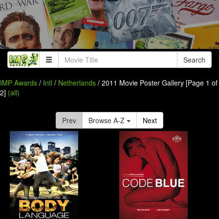
Search
IMP Awards
/
Intl
/
Netherlands
/ 2011 Movie Poster Gallery [Page 1 of
2]
(all)
Prev
Browse A-Z
Next